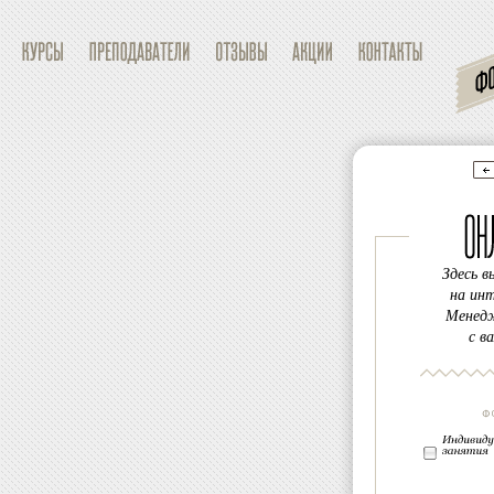
DEBUG MODE: Unknown 
is deprecated in
/home/softl
photo.ru/docs/lib/classes/
Error log status
: Ok(/home/
photo.ru/docs/logs/errors.5)
Здесь 
на инт
Менед
с в
DEBUG MODE: Unknown 
is deprecated in
/home/softl
photo.ru/docs/lib/classes/