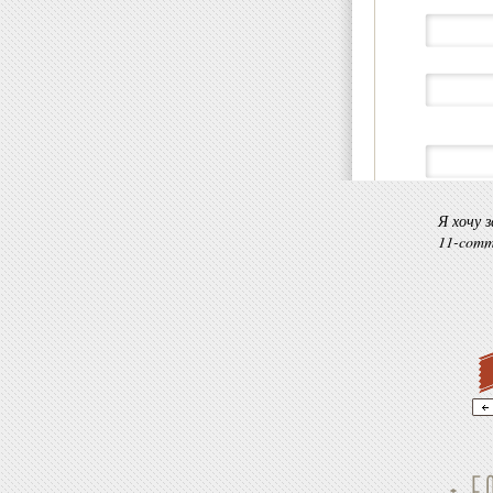
Error log status
: Ok(/home/
photo.ru/docs/logs/errors.5)
DEBUG MODE: Unknown 
is deprecated in
/home/softl
photo.ru/docs/lib/classes/
Error log status
: Ok(/home/
photo.ru/docs/logs/errors.5)
DEBUG MODE: Unknown 